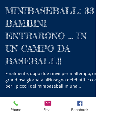
MINIBASEBALL: 33
BAMBINI
ENTRARONO … IN
UN CAMPO DA
BASEBALL!!
Finalmente, dopo due rinvii per maltempo, una
grandiosa giornata all’insegna del “batti e corri“
Phone
Email
Facebook
per i piccoli del minibaseball in una...