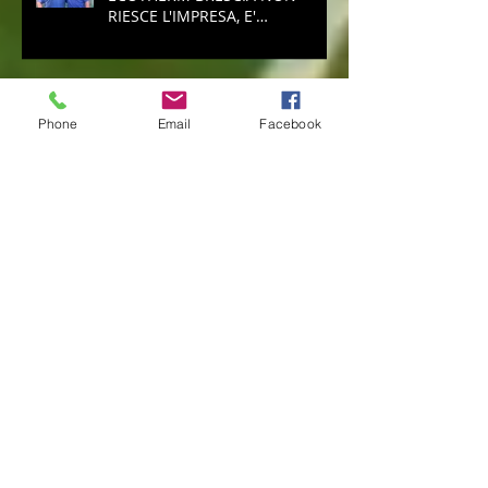
Serie A Baseball: ALL'
ECOTHERM BRESCIA NON
RIESCE L'IMPRESA, E'
RETROCESSIONE
Phone
Email
Facebook
Serie A Baseball: ECOTHERM
AZZANNA PADULE È PUÒ
SPERARE NELLA SALVEZZA
Serie A Baseball: ECOTHERM
ANCORA SCONFITTA, ADESSO
SPALLE AL MURO PER LA
SALVEZZA
Serie A Baseball: ECOTHERM:
LA PRIMA DI RITORNO NON
CAMBIA IL TREND NEGATIVO