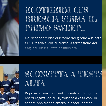
ECOTHERM CUS
BRESCIA FIRMA IL
PRIMO SWEEP
STAGIONALE E
Nel secondo turno di ritorno del girone A l'Ecothe
CUS Brescia aveva di fronte la formazione del
AGGANCIA IL TERZO
Cagliari. Un risultato positivo era...
POSTO
SCONFITTA A TESTA
ALTA
Dopo un'avvincente partita contro il Bergamo i
nostri ragazzi dell'U18, tornano a casa con un
sapore non troppo amaro in bocca, perché...