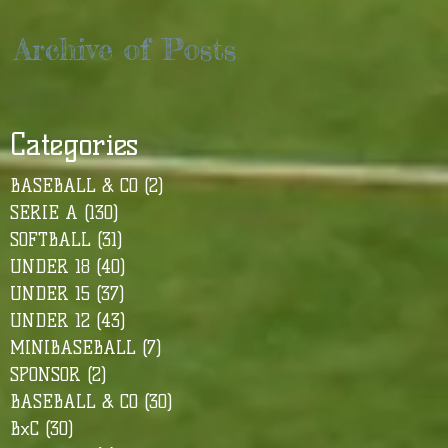
Archive of Posts
Categories
BASEBALL & CO
(2)
2 post
SERIE A
(130)
130 post
SOFTBALL
(31)
31 post
UNDER 18
(40)
40 post
UNDER 15
(37)
37 post
UNDER 12
(43)
43 post
MINIBASEBALL
(7)
7 post
SPONSOR
(2)
2 post
BASEBALL & CO
(30)
30 post
BxC
(30)
30 post