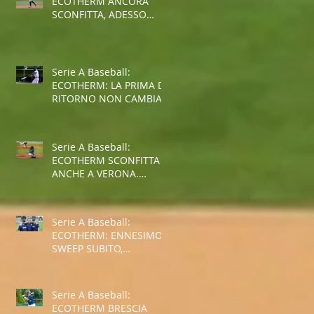
ECOTHERM ANCORA
SCONFITTA, ADESSO
SPALLE AL MURO PER LA
SALVEZZA
Serie A Baseball:
ECOTHERM: LA PRIMA DI
RITORNO NON CAMBIA
IL TREND NEGATIVO
rm
Serie A Baseball:
ECOTHERM SCONFITTA
ANCHE A VERONA.
ULTIMO POSTO AL
TERMINE
DELL'INTERGIRONE
Serie A Baseball:
ECOTHERM: ENNESIMO
SWEEP SUBITO,
SITUAZIONE SEMPRE PIU'
COMPLICATA
Serie A Baseball:
ECOTHERM BRESCIA