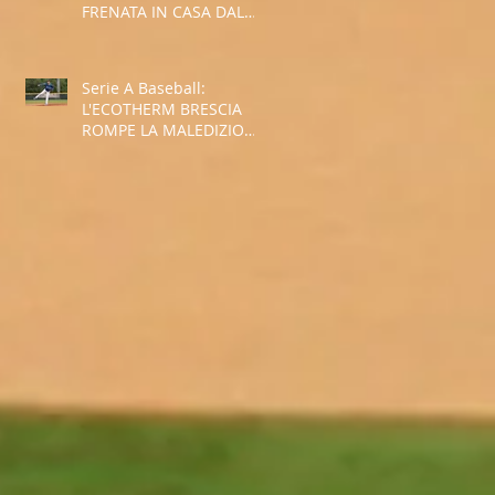
FRENATA IN CASA DAL
GROSSETO
Serie A Baseball:
L'ECOTHERM BRESCIA
ROMPE LA MALEDIZIONE
E INTERROMPE LA
STRISCIA NEGATIVA