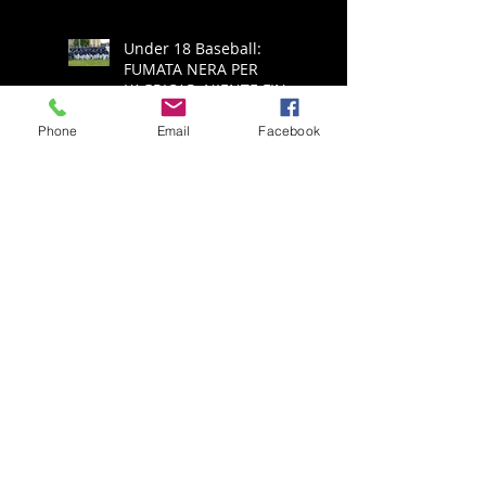
Under 18 Baseball:
FUMATA NERA PER
L'AGRICAR, NIENTE FINAL
FOUR
Phone
Email
Facebook
Serie A Baseball: ALL'
ECOTHERM BRESCIA
NON RIESCE L'IMPRESA,
E' RETROCESSIONE
Serie A Baseball:
ECOTHERM AZZANNA
PADULE È PUÒ SPERARE
NELLA SALVEZZA
Serie A Baseball:
ECOTHERM ANCORA
SCONFITTA, ADESSO
SPALLE AL MURO PER LA