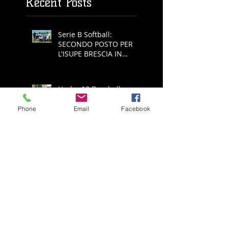
Recent Posts
Serie B Softball:
SECONDO POSTO PER
L'ISUPE BRESCIA IN
COPPA REGIONE
Under 18 Baseball:
FUMATA NERA PER
L'AGRICAR, NIENTE FINAL
Phone
Email
Facebook
FOUR
Serie A Baseball: ALL'
ECOTHERM BRESCIA
NON RIESCE L'IMPRESA,
E' RETROCESSIONE
Serie A Baseball:
ECOTHERM AZZANNA
PADULE È PUÒ SPERARE