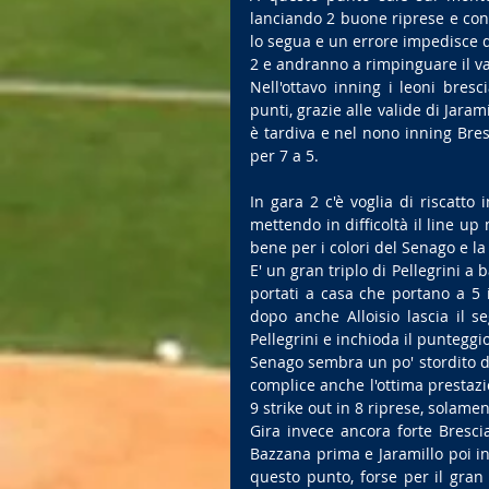
lanciando 2 buone riprese e conc
lo segua e un errore impedisce d
2 e andranno a rimpinguare il van
Nell'ottavo inning i leoni bres
punti, grazie alle valide di Jara
è tardiva e nel nono inning Bre
per 7 a 5.
In gara 2 c'è voglia di riscatto
mettendo in difficoltà il line 
bene per i colori del Senago e la 
E' un gran triplo di Pellegrini a 
portati a casa che portano a 5 i
dopo anche Alloisio lascia il s
Pellegrini e inchioda il punteggio
Senago sembra un po' stordito da
complice anche l'ottima prestaz
9 strike out in 8 riprese, solame
Gira invece ancora forte Brescia
Bazzana prima e Jaramillo poi i
questo punto, forse per il gran