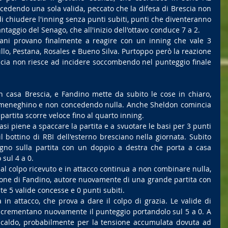
edendo una sola valida, peccato che la difesa di Brescia non 
i chiudere l'inning senza punti subiti, punti che diventeranno 
taggio del Senago, che all'inizio dell'ottavo conduce 7 a 2.
ciani provano finalmente a reagire con un inning che vale 3 
millo, Pestana, Rosales e Bueno Silva. Purtoppo però la reazione 
scia non riesce ad incidere soccombendo nel punteggio finale 
 in casa Brescia, e Fandino mette da subito le cose in chiaro, 
up meneghino e non concedendo nulla. Anche Sheldon comincia 
partita scorre veloce fino al quarto inning.
basi piene a spaccare la partita e a svuotare le basi per 3 punti 
l bottino di RBI dell'esterno bresciano nella giornata. Subito 
egno sulla partita con un doppio a destra che porta a casa 
 sul 4 a 0.
l colpo ricevuto e in attacco continua a non combinare nulla, 
ione di Fandino, autore nuovamente di una grande partita con 
nte 5 valide concesse e 0 punti subiti.
 in attacco, che prova a dare il colpo di grazia. Le valide di 
ncrementano nuovamente il punteggio portandolo sul 5 a 0. A 
 caldo, probabilmente per la tensione accumulata dovuta ad 