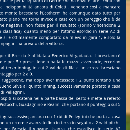
la indisponibilità ancora di Coletti. Venendo così a mancare 
to monte bresciano l'Ecotherm ha comunque dato tutto per 
ultato pieno ma torna invece a casa con un pareggio che è da 
he negativa, non fosse per il risultato (Torino vincendone 2 
 classifica), quanto meno per l'ottimo esordio in serie A2 di 
 si è ottimamente comportato da rilievo in gara 1, e solo la 
pagni l'ha privato della vittoria.
per il Brescia è affidata a Federico Virgadaula. Il bresciano è 
 e per 5 riprese tiene a bada le mazze avversarie, eccezion 
al terzo inning, in cui 2 valide di fila e un errore bresciano 
ntaggio per 2 a 0.
n ruggiscono, ma dopo aver incassato i 2 punti tentano una 
Bueno Silva al quinto inning, successivamente portato a casa 
i Pellegrini.
ospiti si scatena nella parte bassa del sesto e mette a referto 
i Pistocchi, Guadagnino e Realini che portano il punteggio sul 5 
ing successivo, ancora con 1 rbi di Pellegrini che porta a casa 
ad un errore e avanzato fino in terza in seguito a 2 wild pitch.
per Brescia il giovane Usanza, che esordisce in serie A2 