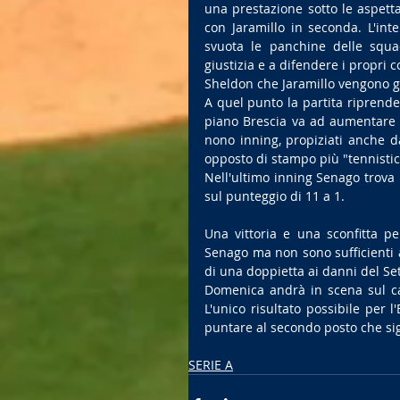
una prestazione sotto le aspetta
con Jaramillo in seconda. L'in
svuota le panchine delle squa
giustizia e a difendere i propri 
Sheldon che Jaramillo vengono g
A quel punto la partita riprende
piano Brescia va ad aumentare il
nono inning, propiziati anche 
opposto di stampo più "tennistic
Nell'ultimo inning Senago trova i
sul punteggio di 11 a 1.
Una vittoria e una sconfitta p
Senago ma non sono sufficienti 
di una doppietta ai danni del Se
Domenica andrà in scena sul ca
L'unico risultato possibile per 
puntare al secondo posto che sig
SERIE A