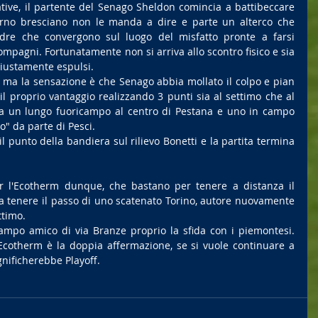
tive, il partente del Senago Sheldon comincia a battibeccare 
terno bresciano non le manda a dire e parte un alterco che 
dre che convergono sul luogo del misfatto pronte a farsi 
compagni. Fortunatamente non si arriva allo scontro fisico e sia 
iustamente espulsi.
 ma la sensazione è che Senago abbia mollato il colpo e pian 
 proprio vantaggio realizzando 3 punti sia al settimo che al 
da un lungo fuoricampo al centro di Pestana e uno in campo 
o" da parte di Pesci.
l punto della bandiera sul rilievo Bonetti e la partita termina 
er l'Ecotherm dunque, che bastano per tenere a distanza il 
a tenere il passo di uno scatenato Torino, autore nuovamente 
ttimo.
mpo amico di via Branze proprio la sfida con i piemontesi. 
l'Ecotherm è la doppia affermazione, se si vuole continuare a 
nificherebbe Playoff.