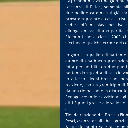
 Si preannunciava una giornata difficile per la squadra di Gorrin che ha dovuto fare i conti con 
l'assenza di Pittari, sommata al
due pedine cardine sul già cor
provare a portare a casa il ris
vedere più in chiave positiva c
allunga ancora di una partita in
Stefano Usanza, classe 2002, che
sfortuna e qualche errore dei com
In gara 1 la pallina di partente 
autore di una buona prestazione
fatta per un blitz da due punti 
portano la squadra di casa in va
In attacco i leoni bresciani no
reazione, con un gran triplo di 
da una rimbalzante in diamante d
Senago vedendo riavvicinarsi gli 
altri 3 punti grazie alle valide d
a 1.
Timida reazione del Brescia l'inn
Pesci, avanzato sulle basi grazie 
A questo punto sale sul monte 