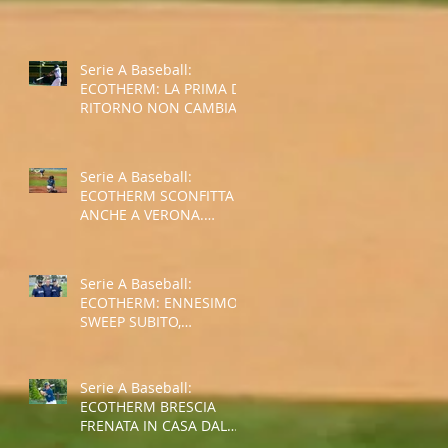
SPALLE AL MURO PER LA
SALVEZZA
Serie A Baseball:
ECOTHERM: LA PRIMA DI
RITORNO NON CAMBIA
IL TREND NEGATIVO
Serie A Baseball:
ECOTHERM SCONFITTA
ANCHE A VERONA.
ULTIMO POSTO AL
TERMINE
DELL'INTERGIRONE
Serie A Baseball:
ECOTHERM: ENNESIMO
SWEEP SUBITO,
SITUAZIONE SEMPRE PIU'
COMPLICATA
Serie A Baseball:
ECOTHERM BRESCIA
FRENATA IN CASA DAL
GROSSETO