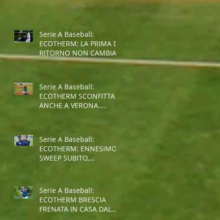
SPALLE AL MURO PER LA
SALVEZZA
Serie A Baseball:
ECOTHERM: LA PRIMA DI
RITORNO NON CAMBIA
IL TREND NEGATIVO
Serie A Baseball:
ECOTHERM SCONFITTA
ANCHE A VERONA.
ULTIMO POSTO AL
TERMINE
DELL'INTERGIRONE
Serie A Baseball:
ECOTHERM: ENNESIMO
SWEEP SUBITO,
SITUAZIONE SEMPRE PIU'
COMPLICATA
Serie A Baseball:
ECOTHERM BRESCIA
FRENATA IN CASA DAL
GROSSETO