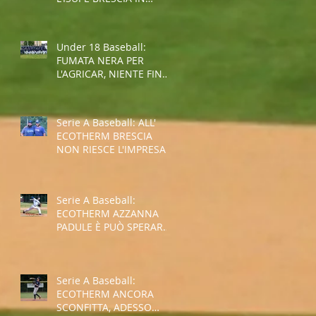
COPPA REGIONE
Under 18 Baseball:
FUMATA NERA PER
L'AGRICAR, NIENTE FINAL
FOUR
Serie A Baseball: ALL'
ECOTHERM BRESCIA
NON RIESCE L'IMPRESA,
E' RETROCESSIONE
Serie A Baseball:
ECOTHERM AZZANNA
PADULE È PUÒ SPERARE
NELLA SALVEZZA
Serie A Baseball:
ECOTHERM ANCORA
SCONFITTA, ADESSO