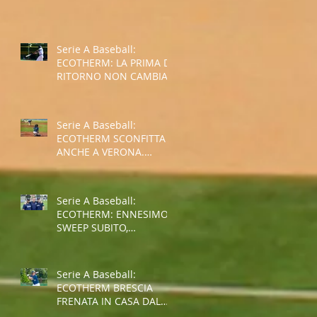
SPALLE AL MURO PER LA
SALVEZZA
Serie A Baseball:
ECOTHERM: LA PRIMA DI
RITORNO NON CAMBIA
IL TREND NEGATIVO
Serie A Baseball:
ECOTHERM SCONFITTA
ANCHE A VERONA.
ULTIMO POSTO AL
TERMINE
DELL'INTERGIRONE
Serie A Baseball:
ECOTHERM: ENNESIMO
SWEEP SUBITO,
SITUAZIONE SEMPRE PIU'
COMPLICATA
Serie A Baseball:
ECOTHERM BRESCIA
FRENATA IN CASA DAL
GROSSETO