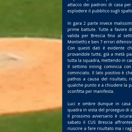
attacco dei padroni di casa per l
esplodere il pubblico sugli spalti
In gara 2 parte invece malissim
prime battute. Tutte a favore di
valida per Brescia fino al set
Montieth) e ben 7 errori difensiv
Con questi dati è evidente che
provandole tutte, già a metà pa
tutta la squadra, mettendo in c
Il settimo inning comincia con
cominciato. Il lato positivo è c
pathos a causa del risultato, 
qualche punto e a chiudere la pa
sconfitta per manifesta.
Luci e ombre dunque in casa E
quadra in vista del proseguo di
Il prossimo avversario è sicura
sabato il CUS Brescia affronter
riuscire a fare risultato ma i ra