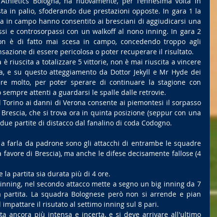
 Athletics Bologna, ha nuovamente, per l'ennesima volta in 
a in palio, sfoderando due prestazioni opposte. In gara 1 la 
a in campo hanno consentito ai bresciani di aggiudicarsi una 
assi e controsorpassi con un walkoff al nono inning. In gara 2 
on è di fatto mai scesa in campo, concedendo troppo agli 
sazione di essere pericolosa o poter recuperare il risultato.
 è riuscita a totalizzare 5 vittorie, non è mai riuscita a vincere 
ta, e su questo atteggiamento da Dottor Jekyll e Mr Hyde dei 
are molto, per poter sperare di continuare la stagione con 
sempre attenti a guardarsi le spalle dalle retrovie.
 Torino ai danni di Verona consente ai piemontesi il sorpasso 
l Brescia, che si trova ora in quinta posizione (seppur con una 
 due partite di distacco dal fanalino di coda Codogno.
 a farla da padrone sono gli attacchi di entrambe le squadre 
a favore di Brescia), ma anche le difese decisamente fallose (4 
la partita sia durata più di 4 ore.
o inning, nel secondo attacco mette a segno un big inning da 7 
a partita. La squadra Bolognese però non si arrende e pian 
mpattare il risutato al settimo inning sul 8 pari.
a ancora più intensa e incerta, e si deve arrivare all'ultimo 