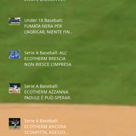
COPPA REGIONE
Under 18 Baseball:
FUMATA NERA PER
L'AGRICAR, NIENTE FINAL
FOUR
Serie A Baseball: ALL'
ECOTHERM BRESCIA
NON RIESCE L'IMPRESA,
E' RETROCESSIONE
Serie A Baseball:
ECOTHERM AZZANNA
PADULE È PUÒ SPERARE
NELLA SALVEZZA
Serie A Baseball:
ECOTHERM ANCORA
SCONFITTA, ADESSO