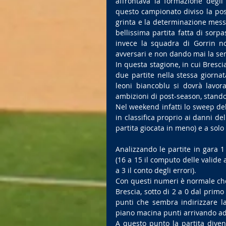
affrontava la formazione degli
questo campionato diviso la post
grinta e la determinazione mess
bellissima partita fatta di sorp
invece la squadra di Gorrin n
avversari e non dando mai la sen
In questa stagione, in cui Brescia
due partite nella stessa giorna
leoni biancoblu si dovrà lavor
ambizioni di post-season, stando 
Nel weekend infatti lo sweep del
in classifica proprio ai danni de
partita giocata in meno) e a solo
Analizzando le partite in gara 1
(16 a 15 il computo delle valide 
a 3 il conto degli errori).
Con questi numeri è normale che 
Brescia, sotto di 2 a 0 dal prim
punti che sembra indirizzare l
piano macina punti arrivando ad i
A questo punto la partita divent