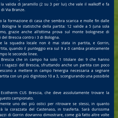
a valida di Jaramillo (2 su 3 per lui) che vale il walkoff e fa 
 di Via Branze.
o la formazione di casa che sembra scarica e molle fin dalle 
 Bologna le statistiche della partita: 12 valide a 5 (una sola 
timo, grazie anche all'ottima prova sul monte bolognese di 
i del Brescia contro i 3 di Bologna.
 la squadra locale non è mai stata in partita, e Gorrin, 
rtita, quando il punteggio era sul 9 a 0 cambia praticamente 
ampo le seconde linee.
 Brescia che in campo ha solo 1 titolare dei 9 che hanno 
he i ragazzi del Brescia, sfruttando anche un partita con poco 
riescono a mettere in campo l'energia necessaria a segnare 
rtita con un più dignitoso 10 a 3, scongiurando una possibile 
cotherm CUS Brescia, che deve assolutamente trovare la 
 questo campionato.
mente uno dei più ostici per ritrovare se stessi, in quanto 
à la corazzata del Castenaso, in trasferta. Sarà durissima 
gazzi di Gorrin dovranno dimostrare, come già fatto altre volte 