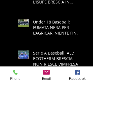
L'ISUPE BRESCIA IN
COPPA REGIONE
Under 18 Baseball:
FUMATA NERA PER
L'AGRICAR, NIENTE FINAL
FOUR
Serie A Baseball: ALL'
ECOTHERM BRESCIA
NON RIESCE L'IMPRESA,
E' RETROCESSIONE
Phone
Email
Facebook
Serie A Baseball:
ECOTHERM AZZANNA
PADULE È PUÒ SPERARE
NELLA SALVEZZA
Serie A Baseball:
ECOTHERM ANCORA
SCONFITTA, ADESSO