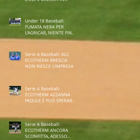
COPPA REGIONE
Under 18 Baseball:
FUMATA NERA PER
L'AGRICAR, NIENTE FINAL
FOUR
Serie A Baseball: ALL'
ECOTHERM BRESCIA
NON RIESCE L'IMPRESA,
E' RETROCESSIONE
Serie A Baseball:
ECOTHERM AZZANNA
PADULE È PUÒ SPERARE
NELLA SALVEZZA
Serie A Baseball:
ECOTHERM ANCORA
SCONFITTA, ADESSO