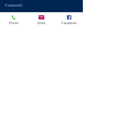
Commenti
Phone
Email
Facebook
Scrivi un commento...
Recent Posts
Serie B Softball:
SECONDO POSTO PER
L'ISUPE BRESCIA IN
COPPA REGIONE
Under 18 Baseball:
FUMATA NERA PER
L'AGRICAR, NIENTE FINAL
FOUR