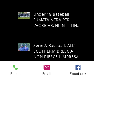
Under 18 Baseball:
FUMATA NERA PER
L'AGRICAR, NIENTE FINAL
FOUR
Serie A Baseball: ALL'
ECOTHERM BRESCIA
NON RIESCE L'IMPRESA,
E' RETROCESSIONE
Phone
Email
Facebook
Serie A Baseball:
ECOTHERM AZZANNA
PADULE È PUÒ SPERARE
NELLA SALVEZZA
Serie A Baseball:
ECOTHERM ANCORA
SCONFITTA, ADESSO
SPALLE AL MURO PER LA