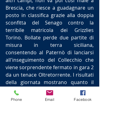
altri campi, non va poi così male a 
Brescia, che riesce a guadagnare un 
posto in classifica grazie alla doppia 
sconfitta del Senago contro la 
terribile matricola dei Grizzlies 
Torino. Bollate perde due partite di 
misura in terra siciliana, 
consentendo al Paternò di lanciarsi 
all'inseguimento del Collecchio che 
viene sorprendente fermato in gara 2 
da un tenace Oltretorrente. I risultati 
della giornata mostrano quanto il 
girone A sia equilibrato e combattuto 
con tutte le formazioni che possono 
Phone
Email
Facebook
avere la meglio sulle altre.
Sabato prossimo ci sarà il recupero 
della sesta giornata e l'Ecotherm CUS 
Brescia sarà ospite sul campo della 
capolista Collecchio a provare a fare 