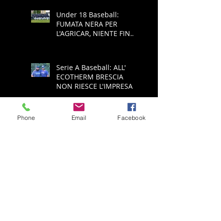
Under 18 Baseball:
FUMATA NERA PER
L'AGRICAR, NIENTE FINAL
FOUR
Serie A Baseball: ALL'
ECOTHERM BRESCIA
NON RIESCE L'IMPRESA,
E' RETROCESSIONE
Phone
Email
Facebook
Serie A Baseball:
ECOTHERM AZZANNA
PADULE È PUÒ SPERARE
NELLA SALVEZZA
Serie A Baseball:
ECOTHERM ANCORA
SCONFITTA, ADESSO
SPALLE AL MURO PER LA
SALVEZZA