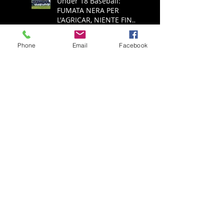
Under 18 Baseball:
FUMATA NERA PER
L'AGRICAR, NIENTE FINAL
FOUR
Phone
Email
Facebook
Serie A Baseball: ALL'
ECOTHERM BRESCIA
NON RIESCE L'IMPRESA,
E' RETROCESSIONE
Serie A Baseball:
ECOTHERM AZZANNA
PADULE È PUÒ SPERARE
NELLA SALVEZZA
Serie A Baseball:
ECOTHERM ANCORA
SCONFITTA, ADESSO
SPALLE AL MURO PER LA
SALVEZZA