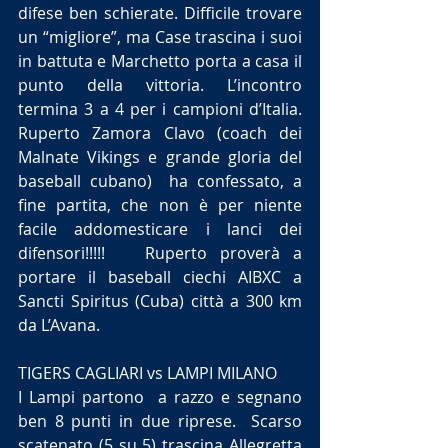
difese ben schierate. Difficile trovare 
un “migliore”, ma Case trascina i suoi 
in battuta e Marchetto porta a casa il 
punto della vittoria. L’incontro 
termina 3 a 4 per i campioni d’Italia. 
Ruperto Zamora Clavo (coach dei 
Malnate Vikings e grande gloria del 
baseball cubano)  ha confessato, a 
fine partita, che non è per niente 
facile addomesticare i lanci dei 
difensori!!!!!   Ruperto proverà a 
portare il baseball ciechi AIBXC a 
Sancti Spiritus (Cuba) città a 300 km 
da L’Avana.
TIGERS CAGLIARI vs LAMPI MILANO
I Lampi partono  a razzo e segnano 
ben 8 punti in due riprese.  Scarso 
scatenato (5 su 5) trascina Allegretta 