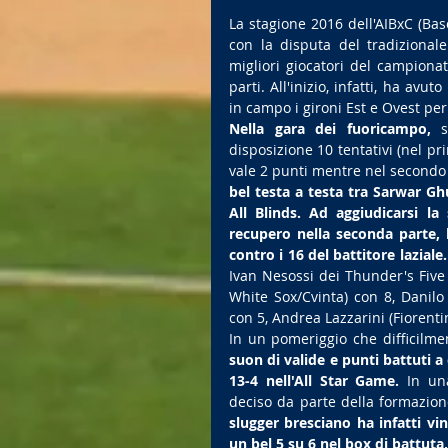
La stagione 2016 dell'AIBxC (Base
con la disputa del tradizionale
migliori giocatori del campiona
parti. All'inizio, infatti, ha a
in campo i gironi Est e Ovest per 
Nella gara dei fuoricampo,
 s
disposizione 10 tentativi (nel pr
vale 2 punti mentre nel secondo
bel testa a testa tra Sarwar Gh
All Blinds. Ad aggiudicarsi la
recupero nella seconda parte, 
contro i 16 del battitore laziale.
Ivan Nesossi dei Thunder's Five
White Sox/Cvinta) con 8, Danilo
con 5, Andrea Lazzarini (Fiorent
In un pomeriggio che difficilme
suon di valide e punti battuti a c
13-4 nell'All Star Game.
 In un
deciso da parte della formazione
slugger bresciano ha infatti vi
un bel 5 su 6 nel box di battuta