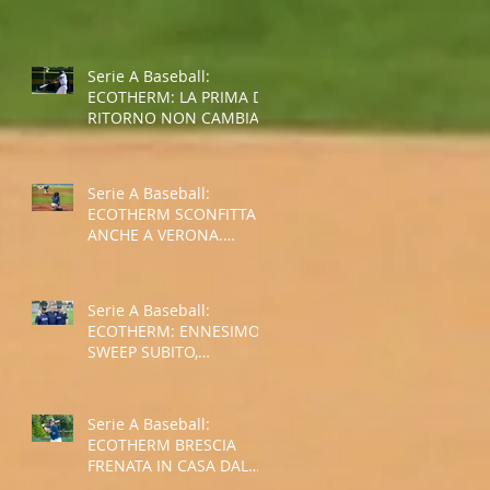
SPALLE AL MURO PER LA
SALVEZZA
Serie A Baseball:
ECOTHERM: LA PRIMA DI
RITORNO NON CAMBIA
IL TREND NEGATIVO
Serie A Baseball:
ECOTHERM SCONFITTA
ANCHE A VERONA.
ULTIMO POSTO AL
TERMINE
DELL'INTERGIRONE
Serie A Baseball:
ECOTHERM: ENNESIMO
SWEEP SUBITO,
SITUAZIONE SEMPRE PIU'
COMPLICATA
Serie A Baseball:
ECOTHERM BRESCIA
FRENATA IN CASA DAL
GROSSETO