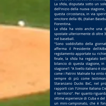
La sfida, disputata sotto un so
dell'inizio della nuova stagione,
questa circostanza, in via speri
vincitore della IBL (Italian Base
Fiorentina.
La sfida ha visto anche una di
spostate ulteriormente di oltre 3
nel baseball.
''Sono soddisfatto della giorna
afferma il Presidente dell'AIB
regolamento apportate su richie
finale, la sfida ha regalato bel
bilancio di questa stagione, in 
stagione?: ''A livello italiano è
come i Patrini Malnate ha vinto 
sempre di più come testimonia
Staranzano Ducks BxC, nel pros
rapporti con l'Unione Italiana Cie
il territorio''. Per quanto riguar
ottime esperienze di Cuba e del P
un mini-campionato, che è fond