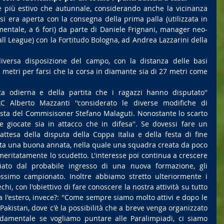
le più estivo che autunnale, considerando anche la vicinanza 
 si era aperta con la consegna della prima palla (utilizzata in 
mentale, a 6 fori) da parte di Daniele Frignani, manager neo-
ball League) con la Fortitudo Bologna, ad Andrea Lazzarini della 
versa disposizione del campo, con la distanza delle basi 
 metri per farsi che la corsa in diamante sia di 27 metri come 
ta odierna e della partita che i ragazzi hanno disputato'' 
xC Alberto Mazzanti ''considerato le diverse modifiche di 
sta del Commisisoner Stefano Malaguti. Nonostante lo scarto 
le giocate sia in attacco che in difesa''. Se dovessi fare un 
attesa della disputa della Coppa Italia e della festa di fine 
 stata una buona annata, nella quale una squadra creata da poco 
meritatamente lo scudetto. L'interesse poi continua a crescere 
to dal probabile ingresso di una nuova formazione, gli 
simo campionato. Inoltre abbiamo stretto ulteriormente i 
chi, con l'obiettivo di fare conoscere la nostra attività su tutto 
da l'estero, invece?: ''Come sempre siamo molto attivi e dopo le 
akistan, dove c'è la possibilità che a breve venga organizzato 
amentale se vogliamo puntare alle Paralimpiadi, ci siamo 