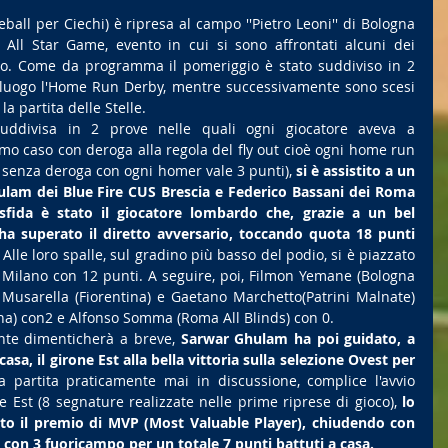
ball per Ciechi) è ripresa al campo ''Pietro Leoni'' di Bologna 
 All Star Game, evento in cui si sono affrontati alcuni dei 
to. Come da programma il pomeriggio è stato suddiviso in 2 
vuto luogo l'Home Run Derby, mentre successivamente sono scesi 
la partita delle Stelle.
uddivisa in 2 prove nelle quali ogni giocatore aveva a 
imo caso con deroga alla regola del fly out cioè ogni home run 
 senza deroga con ogni homer vale 3 punti), 
si è assistito a un 
ulam dei Blue Fire CUS Brescia e Federico Bassani dei Roma 
 sfida è stato il giocatore lombardo che, grazie a un bel 
ha superato il diretto avversario, toccando quota 18 punti 
 
Alle loro spalle, sul gradino più basso del podio, si è piazzato 
 Milano con 12 punti. A seguire, poi, Filmon Yemane (Bologna 
 Musarella (Fiorentina) e Gaetano Marchetto(Patrini Malnate) 
ina) con2 e Alfonso Somma (Roma All Blinds) con 0.
nte dimenticherà a breve, 
Sarwar Ghulam ha poi guidato, a 
asa, il girone Est alla bella vittoria sulla selezione Ovest per 
a partita praticamente mai in discussione, complice l'avvio 
 Est (8 segnature realizzate nelle prime riprese di gioco), 
lo 
nto il premio di MVP (Most Valuable Player), chiudendo con 
, con 3 fuoricampo per un totale 7 punti battuti a casa.