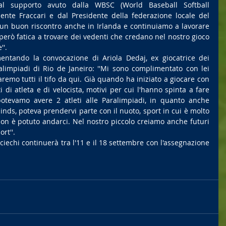
al supporto avuto dalla WBSC (World Baseball Softball 
dente Fraccari e dal Presidente della federazione locale del 
n buon riscontro anche in Irlanda e continuiamo a lavorare 
erò fatica a trovare dei vedenti che credano nel nostro gioco 
''.
tando la convocazione di Ariola Dedaj, ex giocatrice dei 
alimpiadi di Rio de Janeiro: ''Mi sono complimentato con lei 
emo tutti il tifo da qui. Già quando ha iniziato a giocare con 
di atleta e di velocista, motivi per cui l'hanno spinta a fare 
otevamo avere 2 atleti alle Paralimpiadi, in quanto anche 
nds, poteva prendervi parte con il nuoto, sport in cui è molto 
on è potuto andarci. Nel nostro piccolo creiamo anche futuri 
rt''.
 ciechi continuerà tra l'11 e il 18 settembre con l'assegnazione 