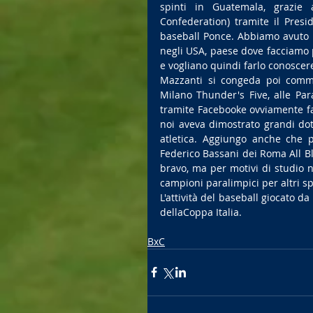
spinti in Guatemala, grazie 
Confederation) tramite il Presi
baseball Ponce. Abbiamo avuto u
negli USA, paese dove facciamo p
e vogliano quindi farlo conoscere
Mazzanti si congeda poi commen
Milano Thunder's Five, alle Par
tramite Facebooke ovviamente far
noi aveva dimostrato grandi doti 
atletica. Aggiungo anche che p
Federico Bassani dei Roma All Bli
bravo, ma per motivi di studio n
campioni paralimpici per altri spo
L'attività del baseball giocato da
dellaCoppa Italia.
BxC