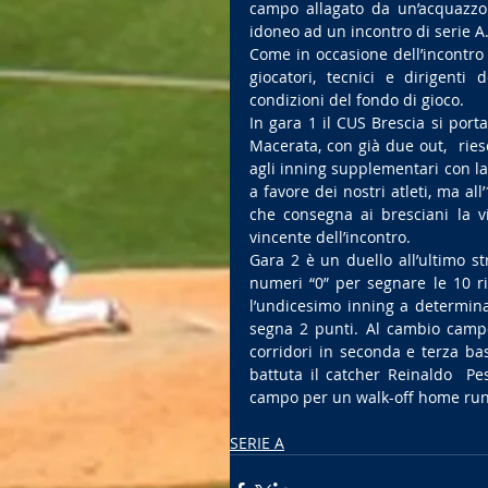
campo allagato da un’acquazzo
idoneo ad un incontro di serie A
Come in occasione dell’incontro 
giocatori, tecnici e dirigenti
condizioni del fondo di gioco.
In gara 1 il CUS Brescia si port
Macerata, con già due out,  ries
agli inning supplementari con la 
a favore dei nostri atleti, ma al
che consegna ai bresciani la vi
vincente dell’incontro.
Gara 2 è un duello all’ultimo s
numeri “0” per segnare le 10 ri
l’undicesimo inning a determina
segna 2 punti. Al cambio campo l
corridori in seconda e terza bas
battuta il catcher Reinaldo  Pe
campo per un walk-off home run 
SERIE A