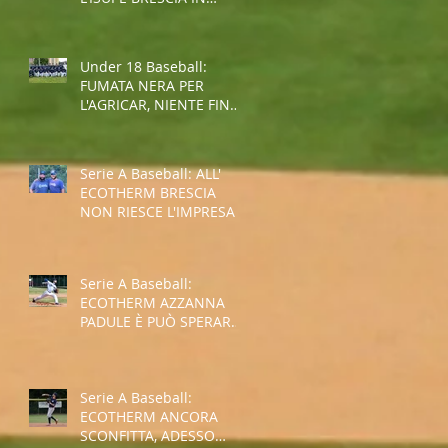
COPPA REGIONE
Under 18 Baseball:
FUMATA NERA PER
L'AGRICAR, NIENTE FINAL
FOUR
Serie A Baseball: ALL'
ECOTHERM BRESCIA
NON RIESCE L'IMPRESA,
E' RETROCESSIONE
Serie A Baseball:
ECOTHERM AZZANNA
PADULE È PUÒ SPERARE
NELLA SALVEZZA
Serie A Baseball:
ECOTHERM ANCORA
SCONFITTA, ADESSO