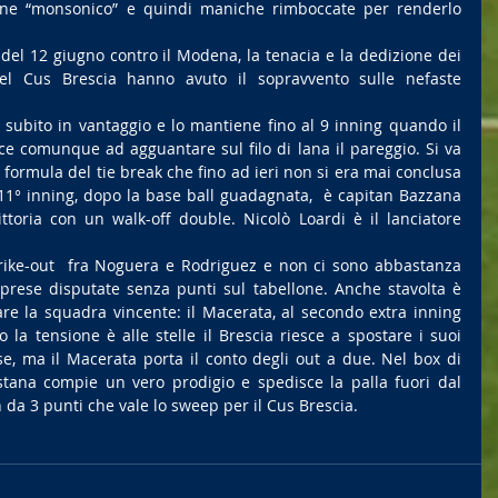
ne “monsonico” e quindi maniche rimboccate per renderlo 
.
del 12 giugno contro il Modena, la tenacia e la dedizione dei 
 del Cus Brescia hanno avuto il sopravvento sulle nefaste 
a subito in vantaggio e lo mantiene fino al 9 inning quando il 
ce comunque ad agguantare sul filo di lana il pareggio. Si va 
formula del tie break che fino ad ieri non si era mai conclusa 
l’11° inning, dopo la base ball guadagnata,  è capitan Bazzana 
ttoria con un walk-off double. Nicolò Loardi è il lanciatore 
trike-out  fra Noguera e Rodriguez e non ci sono abbastanza 
prese disputate senza punti sul tabellone. Anche stavolta è 
re la squadra vincente: il Macerata, al secondo extra inning 
a tensione è alle stelle il Brescia riesce a spostare i suoi 
e, ma il Macerata porta il conto degli out a due. Nel box di 
stana compie un vero prodigio e spedisce la palla fuori dal 
da 3 punti che vale lo sweep per il Cus Brescia.