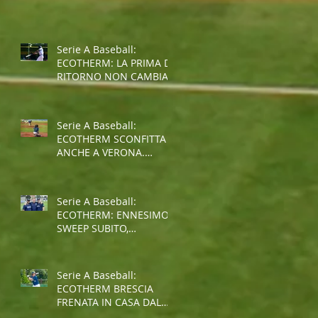
SPALLE AL MURO PER LA
SALVEZZA
Serie A Baseball:
ECOTHERM: LA PRIMA DI
RITORNO NON CAMBIA
IL TREND NEGATIVO
Serie A Baseball:
ECOTHERM SCONFITTA
ANCHE A VERONA.
ULTIMO POSTO AL
TERMINE
DELL'INTERGIRONE
Serie A Baseball:
ECOTHERM: ENNESIMO
SWEEP SUBITO,
SITUAZIONE SEMPRE PIU'
COMPLICATA
Serie A Baseball:
ECOTHERM BRESCIA
FRENATA IN CASA DAL
GROSSETO