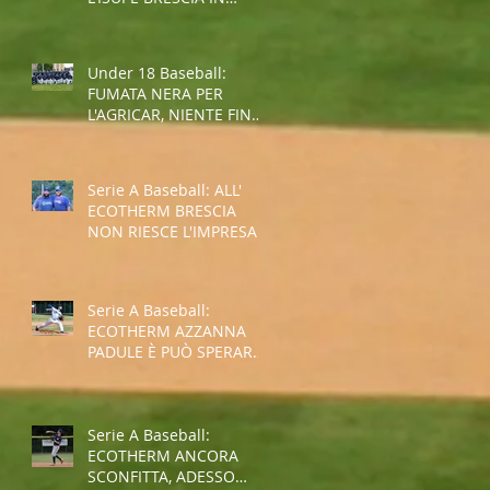
COPPA REGIONE
Under 18 Baseball:
FUMATA NERA PER
L'AGRICAR, NIENTE FINAL
FOUR
Serie A Baseball: ALL'
ECOTHERM BRESCIA
NON RIESCE L'IMPRESA,
E' RETROCESSIONE
Serie A Baseball:
ECOTHERM AZZANNA
PADULE È PUÒ SPERARE
NELLA SALVEZZA
Serie A Baseball:
ECOTHERM ANCORA
SCONFITTA, ADESSO