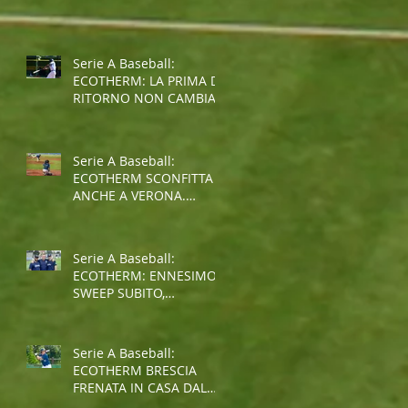
SPALLE AL MURO PER LA
SALVEZZA
Serie A Baseball:
ECOTHERM: LA PRIMA DI
RITORNO NON CAMBIA
IL TREND NEGATIVO
Serie A Baseball:
ECOTHERM SCONFITTA
ANCHE A VERONA.
ULTIMO POSTO AL
TERMINE
DELL'INTERGIRONE
Serie A Baseball:
ECOTHERM: ENNESIMO
SWEEP SUBITO,
SITUAZIONE SEMPRE PIU'
COMPLICATA
Serie A Baseball:
ECOTHERM BRESCIA
FRENATA IN CASA DAL
GROSSETO