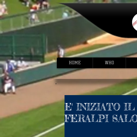
HOME
WHO
E' INIZIATO 
FERALPI SALO'