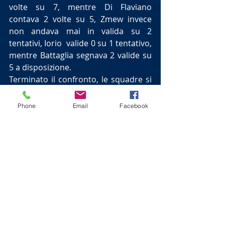
volte su 7, mentre Di Flaviano 
contava 2 volte su 5, Zmew invece 
non andava mai in valida su 2 
tentativi, Iorio  valide 0 su 1 tentativo, 
mentre Battaglia segnava 2 valide su 
5 a disposizione.
Terminato il confronto, le squadre si 
radunavano al centro campo per 
scambiarsi come da cerimoniale i 
Phone
Email
Facebook
saluti; il confronto si è disputato in 
un clima festoso e conviviale, visto il 
dopo partita, che ad aver la meglio è 
stato il desinare degli atleti e degli 
arbitri sul terreno di gioco.
BxC