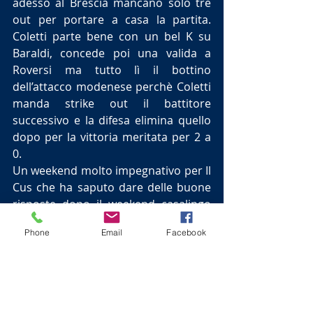
adesso al Brescia mancano solo tre 
out per portare a casa la partita. 
Coletti parte bene con un bel K su 
Baraldi, concede poi una valida a 
Roversi ma tutto lì il bottino 
dell’attacco modenese perchè Coletti 
manda strike out il battitore 
successivo e la difesa elimina quello 
dopo per la vittoria meritata per 2 a 
0.
Un weekend molto impegnativo per Il 
Cus che ha saputo dare delle buone 
risposte dopo il weekend casalingo 
negativo contro Bollate e che 
Phone
Email
Facebook
soprattutto ha fatto fronte ad 
assenze importanti contro una delle 
formazioni più forti del campionato. 
Rimane forse un po’ l’amaro in bocca 
per gara uno in cui si è sfiorato il 