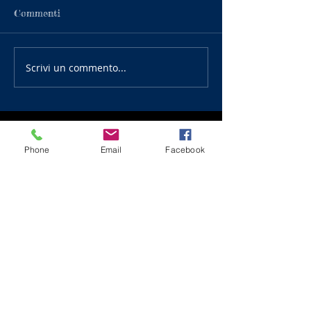
Commenti
Scrivi un commento...
Recent Posts
Phone
Email
Facebook
Serie B Softball:
SECONDO POSTO PER
L'ISUPE BRESCIA IN
COPPA REGIONE
Under 18 Baseball:
FUMATA NERA PER
L'AGRICAR, NIENTE FINAL
FOUR