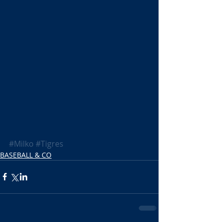
#Milko
#Tigres
BASEBALL & CO