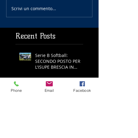
Scrivi un commento...
Recent Posts
Serie B Softball:
SECONDO POSTO PER
L'ISUPE BRESCIA IN
COPPA REGIONE
Under 18 Baseball:
Phone
Email
Facebook
FUMATA NERA PER
L'AGRICAR, NIENTE FINAL
FOUR
Serie A Baseball: ALL'
ECOTHERM BRESCIA
NON RIESCE L'IMPRESA,